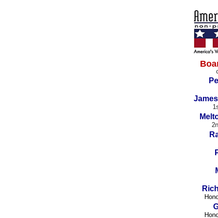
Boar
Pe
James
1
Melt
2n
Ra
Ric
Hono
G
Hono